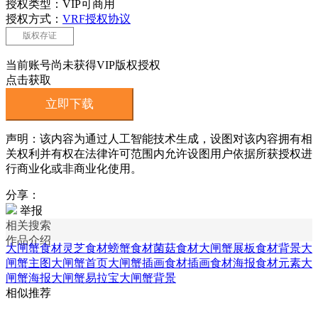
授权类型：VIP可商用
授权方式：
VRF授权协议
版权存证
当前账号尚未获得VIP版权授权
点击获取
立即下载
声明：该内容为通过人工智能技术生成，设图对该内容拥有相
关权利并有权在法律许可范围内允许设图用户依据所获授权进
行商业化或非商业化使用。
分享：
举报
相关搜索
作品介绍
大闸蟹食材
灵芝食材
螃蟹食材
菌菇食材
大闸蟹展板
食材背景
大
闸蟹主图
大闸蟹首页
大闸蟹插画
食材插画
食材海报
食材元素
大
闸蟹海报
大闸蟹易拉宝
大闸蟹背景
相似推荐