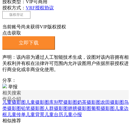
授权类型：VIP可商用
授权方式：
VRF授权协议
版权存证
当前账号尚未获得VIP版权授权
点击获取
立即下载
声明：该内容为通过人工智能技术生成，设图对该内容拥有相
关权利并有权在法律许可范围内允许设图用户依据所获授权进
行商业化或非商业化使用。
分享：
举报
相关搜索
作品介绍
儿童摄影图
儿童摄影图库
别墅摄影图
奶茶摄影图
农田摄影图
鸟
类摄影图
铅笔摄影图
人群摄影图
翅膀摄影图
葡萄摄影图
儿童边
框
儿童传单
儿童背景
儿童台历
儿童小报
相似推荐