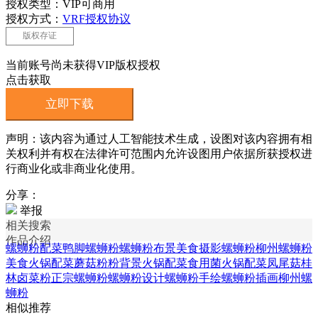
授权类型：VIP可商用
授权方式：
VRF授权协议
版权存证
当前账号尚未获得VIP版权授权
点击获取
立即下载
声明：该内容为通过人工智能技术生成，设图对该内容拥有相
关权利并有权在法律许可范围内允许设图用户依据所获授权进
行商业化或非商业化使用。
分享：
举报
相关搜索
作品介绍
螺蛳粉配菜
鸭脚螺蛳粉
螺蛳粉布景
美食摄影螺蛳粉
柳州螺蛳粉
美食
火锅配菜蘑菇
粉粉背景
火锅配菜食用菌
火锅配菜凤尾菇
桂
林卤菜粉
正宗螺蛳粉
螺蛳粉设计
螺蛳粉手绘
螺蛳粉插画
柳州螺
蛳粉
相似推荐