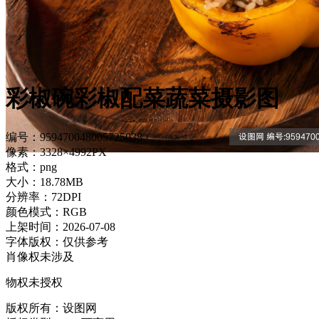
彩椒碗彩椒配菜蔬菜摄影图
编号：959470048005725038
像素：3328×4992PX
格式：png
大小：18.78MB
分辨率：72DPI
颜色模式：RGB
上架时间：2026-07-08
字体版权：仅供参考
肖像权未涉及
物权未授权
版权所有：设图网