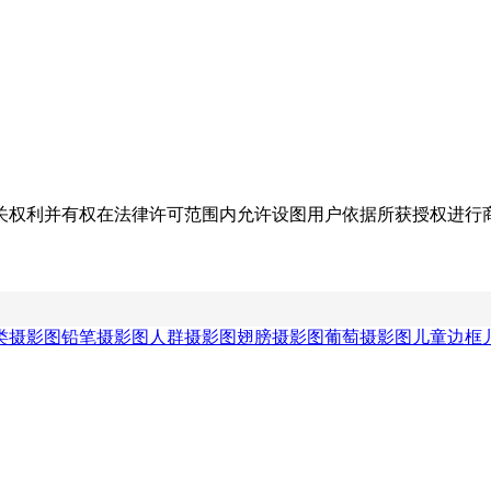
关权利并有权在法律许可范围内允许设图用户依据所获授权进行
类摄影图
铅笔摄影图
人群摄影图
翅膀摄影图
葡萄摄影图
儿童边框