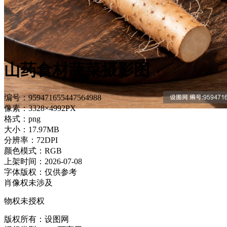
山药食材蔬菜摄影图
编号：959471655447564988
像素：3328×4992PX
格式：png
大小：17.97MB
分辨率：72DPI
颜色模式：RGB
上架时间：2026-07-08
字体版权：仅供参考
肖像权未涉及
物权未授权
版权所有：设图网