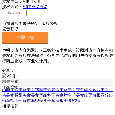
授权类型：VIP可商用
授权方式：
VRF授权协议
版权存证
当前账号尚未获得VIP版权授权
点击获取
立即下载
声明：该内容为通过人工智能技术生成，设图对该内容拥有相
关权利并有权在法律许可范围内允许设图用户依据所获授权进
行商业化或非商业化使用。
分享：
举报
相关搜索
作品介绍
山药美食
美食美食猪脚
美食餐饮美食
美食美食卤肉
藕片美食
烘
培美食
腰果美食
美食产品
炒面美食
烤全羊美食
山药海报
宣传山
药海报
山药宣传海报
美食美食海报
美食招贴
相似推荐