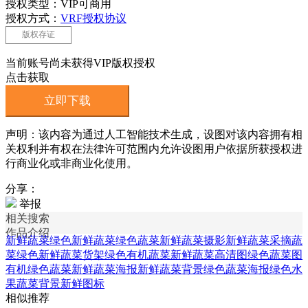
授权类型：VIP可商用
授权方式：
VRF授权协议
版权存证
当前账号尚未获得VIP版权授权
点击获取
立即下载
声明：该内容为通过人工智能技术生成，设图对该内容拥有相
关权利并有权在法律许可范围内允许设图用户依据所获授权进
行商业化或非商业化使用。
分享：
举报
相关搜索
作品介绍
新鲜蔬菜绿色
新鲜蔬菜绿色蔬菜
新鲜蔬菜摄影
新鲜蔬菜采摘
蔬
菜绿色
新鲜蔬菜货架
绿色有机蔬菜
新鲜蔬菜高清图
绿色蔬菜图
有机绿色蔬菜
新鲜蔬菜海报
新鲜蔬菜背景
绿色蔬菜海报
绿色水
果蔬菜背景
新鲜图标
相似推荐