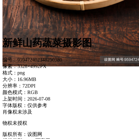
新鲜山药蔬菜摄影图
编号：959472402348250380
像素：3328×4992PX
格式：png
大小：16.96MB
分辨率：72DPI
颜色模式：RGB
上架时间：2026-07-08
字体版权：仅供参考
肖像权未涉及
物权未授权
版权所有：设图网