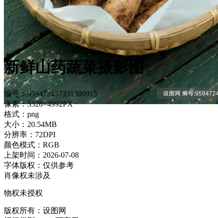
新鲜山药蔬菜摄影图
编号：959472457331380915
像素：3328×4992PX
格式：png
大小：20.54MB
分辨率：72DPI
颜色模式：RGB
上架时间：2026-07-08
字体版权：仅供参考
肖像权未涉及
物权未授权
版权所有：设图网