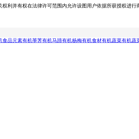
关权利并有权在法律许可范围内允许设图用户依据所获授权进行
机食品元素
有机荸荠
有机马蹄
有机杨梅
有机食材
有机蔬菜
有机蔬