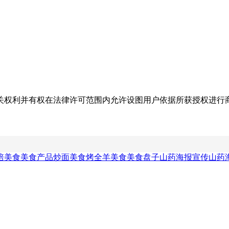
关权利并有权在法律许可范围内允许设图用户依据所获授权进行
培美食
美食产品
炒面美食
烤全羊美食
美食盘子
山药海报
宣传山药