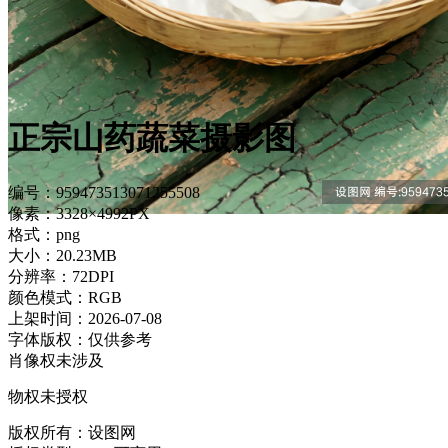
正宗山药蔬菜摄影图
编号：959473513071255508
像素：3328×4992PX
格式：png
大小：20.23MB
分辨率：72DPI
颜色模式：RGB
上架时间：2026-07-08
字体版权：仅供参考
肖像权未涉及
物权未授权
版权所有：设图网