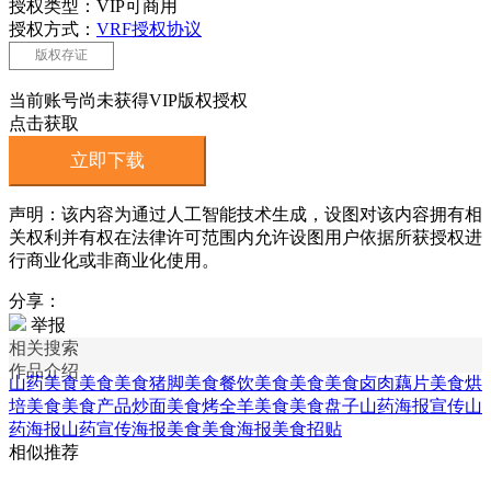
授权类型：VIP可商用
授权方式：
VRF授权协议
版权存证
当前账号尚未获得VIP版权授权
点击获取
立即下载
声明：该内容为通过人工智能技术生成，设图对该内容拥有相
关权利并有权在法律许可范围内允许设图用户依据所获授权进
行商业化或非商业化使用。
分享：
举报
相关搜索
作品介绍
山药美食
美食美食猪脚
美食餐饮美食
美食美食卤肉
藕片美食
烘
培美食
美食产品
炒面美食
烤全羊美食
美食盘子
山药海报
宣传山
药海报
山药宣传海报
美食美食海报
美食招贴
相似推荐