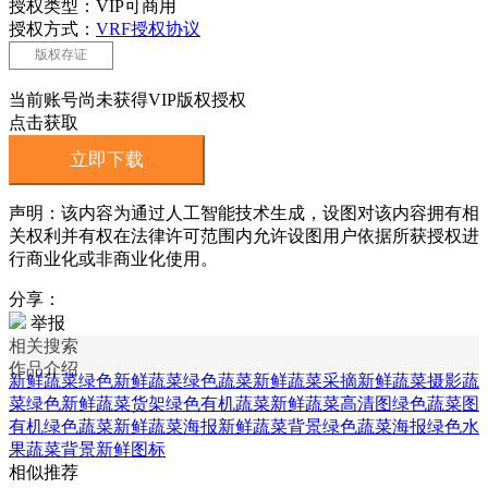
授权类型：VIP可商用
授权方式：
VRF授权协议
版权存证
当前账号尚未获得VIP版权授权
点击获取
立即下载
声明：该内容为通过人工智能技术生成，设图对该内容拥有相
关权利并有权在法律许可范围内允许设图用户依据所获授权进
行商业化或非商业化使用。
分享：
举报
相关搜索
作品介绍
新鲜蔬菜绿色
新鲜蔬菜绿色蔬菜
新鲜蔬菜采摘
新鲜蔬菜摄影
蔬
菜绿色
新鲜蔬菜货架
绿色有机蔬菜
新鲜蔬菜高清图
绿色蔬菜图
有机绿色蔬菜
新鲜蔬菜海报
新鲜蔬菜背景
绿色蔬菜海报
绿色水
果蔬菜背景
新鲜图标
相似推荐