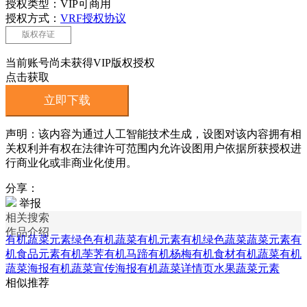
授权类型：VIP可商用
授权方式：
VRF授权协议
版权存证
当前账号尚未获得VIP版权授权
点击获取
立即下载
声明：该内容为通过人工智能技术生成，设图对该内容拥有相
关权利并有权在法律许可范围内允许设图用户依据所获授权进
行商业化或非商业化使用。
分享：
举报
相关搜索
作品介绍
有机蔬菜元素
绿色有机蔬菜
有机元素
有机绿色蔬菜
蔬菜元素
有
机食品元素
有机荸荠
有机马蹄
有机杨梅
有机食材
有机蔬菜
有机
蔬菜海报
有机蔬菜宣传海报
有机蔬菜详情页
水果蔬菜元素
相似推荐