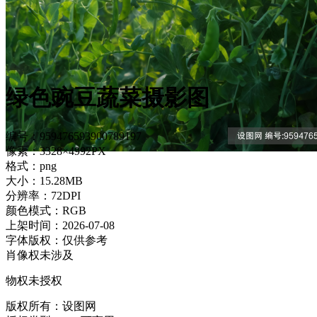
绿色豌豆蔬菜摄影图
编号：959476593900789197
像素：3328×4992PX
格式：png
大小：15.28MB
分辨率：72DPI
颜色模式：RGB
上架时间：2026-07-08
字体版权：仅供参考
肖像权未涉及
物权未授权
版权所有：设图网