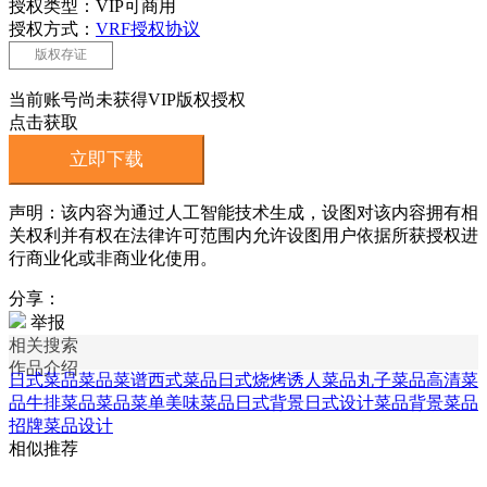
授权类型：VIP可商用
授权方式：
VRF授权协议
版权存证
当前账号尚未获得VIP版权授权
点击获取
立即下载
声明：该内容为通过人工智能技术生成，设图对该内容拥有相
关权利并有权在法律许可范围内允许设图用户依据所获授权进
行商业化或非商业化使用。
分享：
举报
相关搜索
作品介绍
日式菜品
菜品菜谱
西式菜品
日式烧烤
诱人菜品
丸子菜品
高清菜
品
牛排菜品
菜品菜单
美味菜品
日式背景
日式设计
菜品背景
菜品
招牌
菜品设计
相似推荐