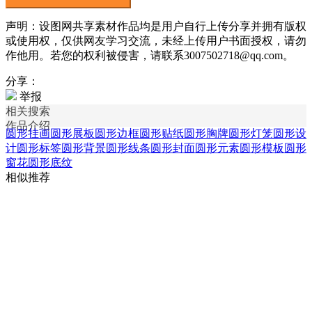
声明：设图网共享素材作品均是用户自行上传分享并拥有版权
或使用权，仅供网友学习交流，未经上传用户书面授权，请勿
作他用。若您的权利被侵害，请联系3007502718@qq.com。
分享：
举报
相关搜索
作品介绍
圆形挂画
圆形展板
圆形边框
圆形贴纸
圆形胸牌
圆形灯笼
圆形设
计
圆形标签
圆形背景
圆形线条
圆形封面
圆形元素
圆形模板
圆形
窗花
圆形底纹
相似推荐