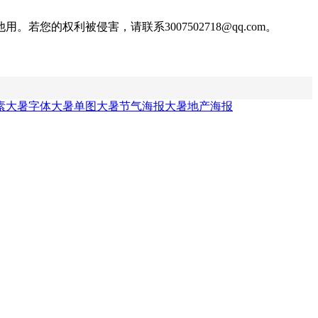
权利被侵害，请联系3007502718@qq.com。
素
大暑字体
大暑单图
大暑节气海报
大暑地产海报