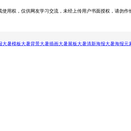
权，仅供网友学习交流，未经上传用户书面授权，请勿作他用。若您的
报
大暑模板
大暑背景
大暑插画
大暑展板
大暑清新海报
大暑海报元