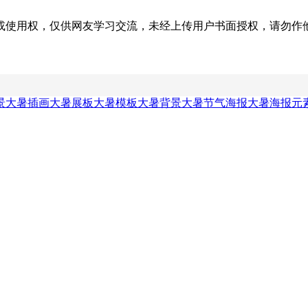
权，仅供网友学习交流，未经上传用户书面授权，请勿作他用。若您的
景
大暑插画
大暑展板
大暑模板
大暑背景
大暑节气海报
大暑海报元