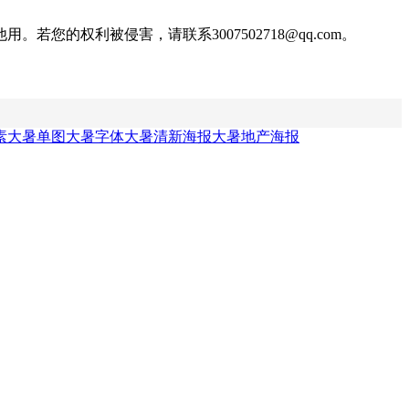
权利被侵害，请联系3007502718@qq.com。
素
大暑单图
大暑字体
大暑清新海报
大暑地产海报