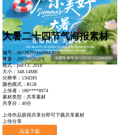
大暑二十四节气海报素材
编号：961282521620943050
像素：2953×6201PX
格式：psd CC 2018
大小：348.14MB
分辨率：150DPI
颜色模式：RGB
上传者：186****8974
素材类型：共享素材
共享分：40分
上传作品获得共享分即可下载共享素材
上传分享
高速下载