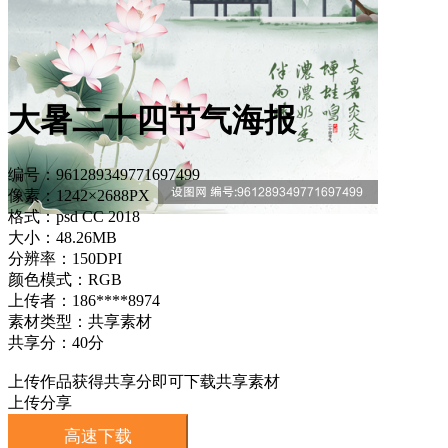
大暑二十四节气海报
编号：961289349771697499
像素：1242×2688PX
格式：psd CC 2018
大小：48.26MB
分辨率：150DPI
颜色模式：RGB
上传者：186****8974
素材类型：共享素材
共享分：40分
上传作品获得共享分即可下载共享素材
上传分享
高速下载