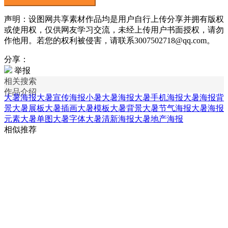
声明：设图网共享素材作品均是用户自行上传分享并拥有版权
或使用权，仅供网友学习交流，未经上传用户书面授权，请勿
作他用。若您的权利被侵害，请联系3007502718@qq.com。
分享：
举报
相关搜索
作品介绍
大暑海报
大暑宣传海报
小暑大暑海报
大暑手机海报
大暑海报背
景
大暑展板
大暑插画
大暑模板
大暑背景
大暑节气海报
大暑海报
元素
大暑单图
大暑字体
大暑清新海报
大暑地产海报
相似推荐