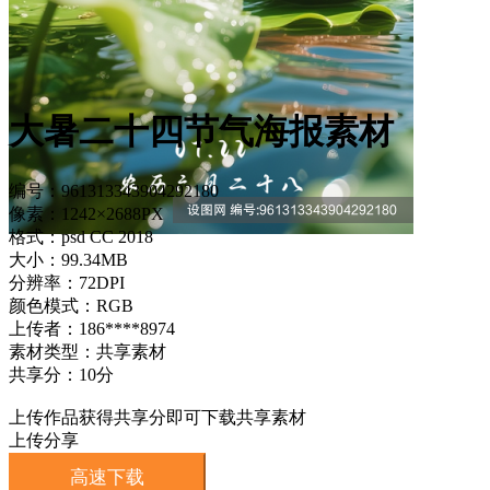
大暑二十四节气海报素材
编号：961313343904292180
像素：1242×2688PX
格式：psd CC 2018
大小：99.34MB
分辨率：72DPI
颜色模式：RGB
上传者：186****8974
素材类型：共享素材
共享分：10分
上传作品获得共享分即可下载共享素材
上传分享
高速下载