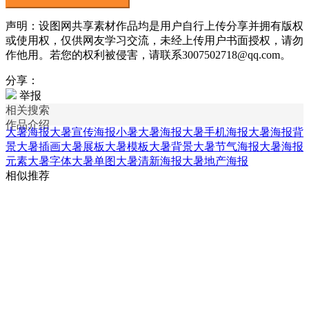
声明：设图网共享素材作品均是用户自行上传分享并拥有版权
或使用权，仅供网友学习交流，未经上传用户书面授权，请勿
作他用。若您的权利被侵害，请联系3007502718@qq.com。
分享：
举报
相关搜索
作品介绍
大暑海报
大暑宣传海报
小暑大暑海报
大暑手机海报
大暑海报背
景
大暑插画
大暑展板
大暑模板
大暑背景
大暑节气海报
大暑海报
元素
大暑字体
大暑单图
大暑清新海报
大暑地产海报
相似推荐