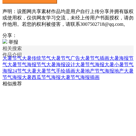
声明：设图网共享素材作品均是用户自行上传分享并拥有版权
或使用权，仅供网友学习交流，未经上传用户书面授权，请勿
作他用。若您的权利被侵害，请联系3007502718@qq.com。
分享：
举报
相关搜索
作品介绍
大暑节气
大暑传统节气
大暑节气广告
大暑节气插画
大暑海报节
气
大暑节气海报
节气大暑海报
设计大暑节气海报
大暑小暑节气
海报
24节气大暑
大暑节气手绘插画
大暑地产节气海报
地产大暑
节气海报
大暑西瓜节气海报
大暑节气海报插画
相似推荐