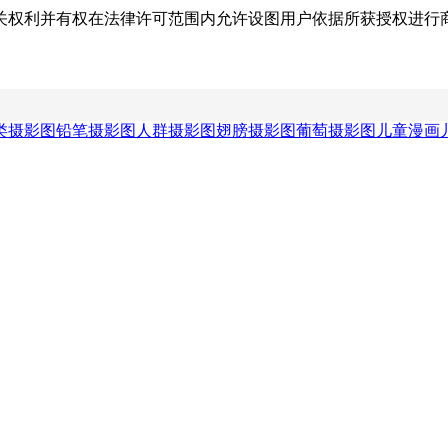
关权利并有权在法律许可范围内允许设图用户依据所获授权进行
类摄影图
铅笔摄影图
人群摄影图
翅膀摄影图
葡萄摄影图
儿童漫画