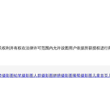
关权利并有权在法律许可范围内允许设图用户依据所获授权进行
类摄影图
铅笔摄影图
人群摄影图
翅膀摄影图
葡萄摄影图
儿童首页