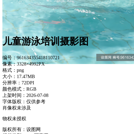
儿童游泳培训摄影图
编号：961634355418110721
像素：3328×4992PX
格式：png
大小：17.47MB
分辨率：72DPI
颜色模式：RGB
上架时间：2026-07-08
字体版权：仅供参考
肖像权未涉及
物权未授权
版权所有：设图网