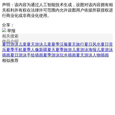
声明：该内容为通过人工智能技术生成，设图对该内容拥有相
关权利并有权在法律许可范围内允许设图用户依据所获授权进
行商业化或非商业化使用。
分享：
举报
相关搜索
作品介绍
夏日游泳儿童
夏天游泳儿童
夏季汉服
夏天旅行
夏日风光
夏日音
乐
夏季手机
夏季人像
新疆夏天
夏季旅游
儿童游泳海报
儿童游泳
插画
夏日游泳手绘插画
夏季游泳玩水插画
夏天游泳人物插画
相似推荐