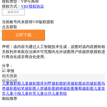
授权类型：VIP可商用
授权方式：
VRF授权协议
版权存证
当前账号尚未获得VIP版权授权
点击获取
立即下载
声明：该内容为通过人工智能技术生成，设图对该内容拥有相
关权利并有权在法律许可范围内允许设图用户依据所获授权进
行商业化或非商业化使用。
分享：
举报
相关搜索
作品介绍
儿童摄影图
儿童摄影图库
别墅摄影图
奶茶摄影图
农田摄影图
鸟
类摄影图
铅笔摄影图
人群摄影图
翅膀摄影图
葡萄摄影图
儿童首
页
儿童小报
儿童折页
儿童台历
儿童剪纸
相似推荐