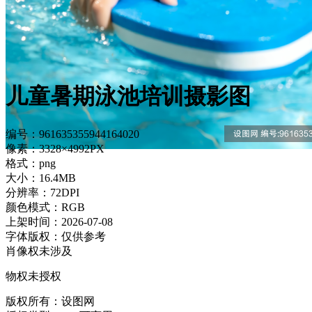
儿童暑期泳池培训摄影图
编号：961635355944164020
像素：3328×4992PX
格式：png
大小：16.4MB
分辨率：72DPI
颜色模式：RGB
上架时间：2026-07-08
字体版权：仅供参考
肖像权未涉及
物权未授权
版权所有：设图网