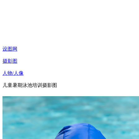
设图网
摄影图
人物/人像
儿童暑期泳池培训摄影图