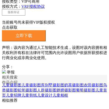
授权类型：VIP可商用
授权方式：
VRF授权协议
版权存证
当前账号尚未获得VIP版权授权
点击获取
立即下载
声明：该内容为通过人工智能技术生成，设图对该内容拥有相
关权利并有权在法律许可范围内允许设图用户依据所获授权进
行商业化或非商业化使用。
分享：
举报
相关搜索
作品介绍
儿童摄影图
儿童摄影图库
别墅摄影图
奶茶摄影图
农田摄影图
鸟
类摄影图
铅笔摄影图
人群摄影图
翅膀摄影图
葡萄摄影图
儿童首
页
儿童招牌
儿童剪纸
儿童设计
儿童相框
相似推荐