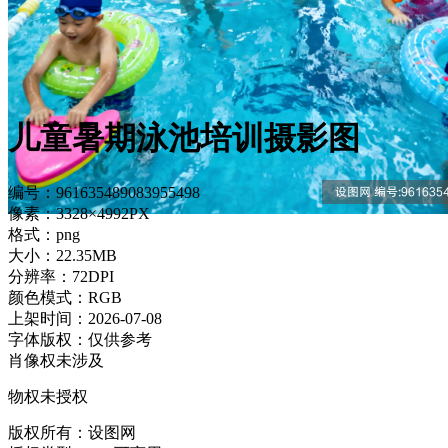
儿童暑期泳池培训摄影图
编号：961635489083955498
像素：3328×4992PX
格式：png
大小：22.35MB
分辨率：72DPI
颜色模式：RGB
上架时间：2026-07-08
字体版权：仅供参考
肖像权未涉及
物权未授权
版权所有：设图网