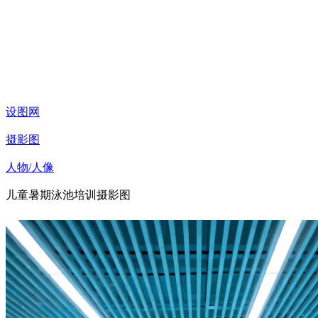
设图网
摄影图
人物/人像
儿童暑期泳池培训摄影图