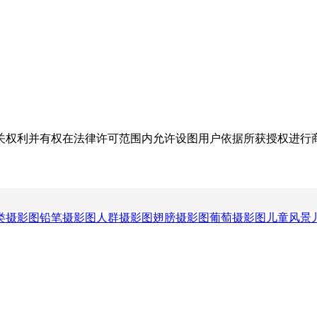
关权利并有权在法律许可范围内允许设图用户依据所获授权进行
类摄影图
铅笔摄影图
人群摄影图
翅膀摄影图
葡萄摄影图
儿童风景