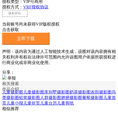
授权类型：VIP可商用
授权方式：
VRF授权协议
版权存证
当前账号尚未获得VIP版权授权
点击获取
立即下载
声明：该内容为通过人工智能技术生成，设图对该内容拥有相
关权利并有权在法律许可范围内允许设图用户依据所获授权进
行商业化或非商业化使用。
分享：
举报
相关搜索
作品介绍
儿童摄影图
儿童摄影图库
别墅摄影图
奶茶摄影图
农田摄影图
鸟
类摄影图
铅笔摄影图
人群摄影图
翅膀摄影图
葡萄摄影图
儿童首
页
儿童小报
儿童折页
儿童台历
儿童剪纸
相似推荐