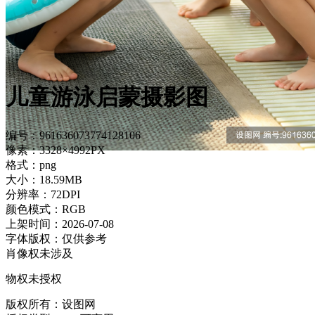
儿童游泳启蒙摄影图
编号：961636073774128106
像素：3328×4992PX
格式：png
大小：18.59MB
分辨率：72DPI
颜色模式：RGB
上架时间：2026-07-08
字体版权：仅供参考
肖像权未涉及
物权未授权
版权所有：设图网