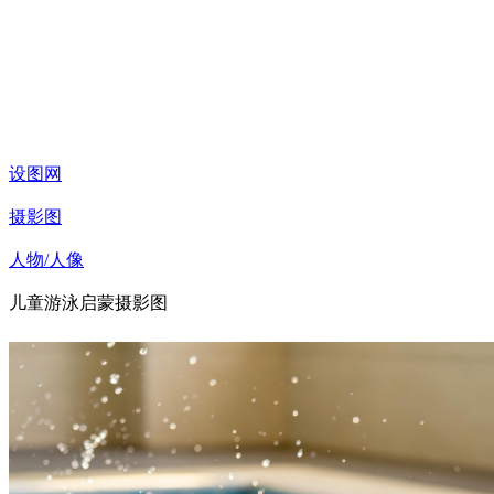
设图网
摄影图
人物/人像
儿童游泳启蒙摄影图