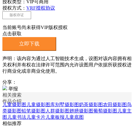
授权类型：VIP可商用
授权方式：
VRF授权协议
版权存证
当前账号尚未获得VIP版权授权
点击获取
立即下载
声明：该内容为通过人工智能技术生成，设图对该内容拥有相
关权利并有权在法律许可范围内允许设图用户依据所获授权进
行商业化或非商业化使用。
分享：
举报
相关搜索
作品介绍
儿童摄影图
儿童摄影图库
别墅摄影图
奶茶摄影图
农田摄影图
鸟
类摄影图
铅笔摄影图
人群摄影图
翅膀摄影图
葡萄摄影图
儿童主
图
儿童书法
儿童卡片
儿童板报
儿童底图
相似推荐