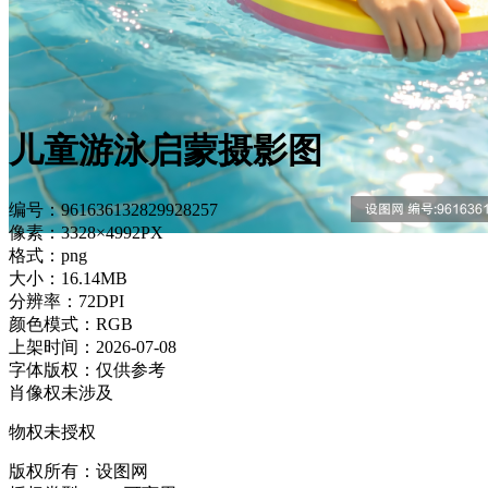
儿童游泳启蒙摄影图
编号：961636132829928257
像素：3328×4992PX
格式：png
大小：16.14MB
分辨率：72DPI
颜色模式：RGB
上架时间：2026-07-08
字体版权：仅供参考
肖像权未涉及
物权未授权
版权所有：设图网