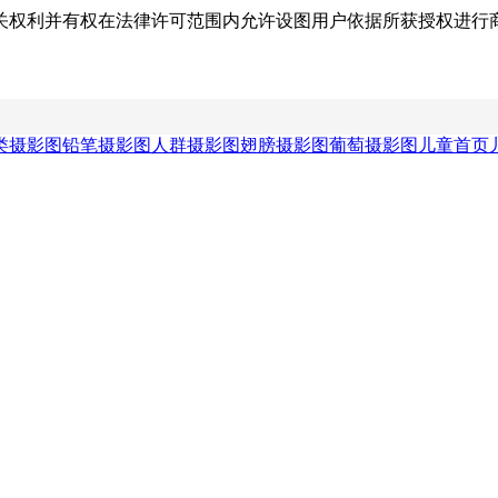
关权利并有权在法律许可范围内允许设图用户依据所获授权进行
类摄影图
铅笔摄影图
人群摄影图
翅膀摄影图
葡萄摄影图
儿童首页