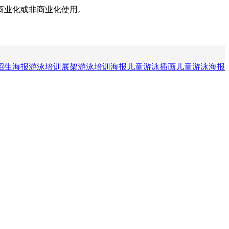
商业化或非商业化使用。
招生海报
游泳培训展架
游泳培训海报
儿童游泳插画
儿童游泳海报