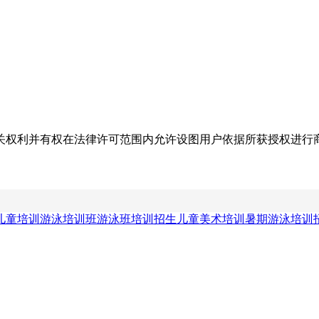
关权利并有权在法律许可范围内允许设图用户依据所获授权进行
儿童培训
游泳培训班
游泳班培训招生
儿童美术培训
暑期游泳培训