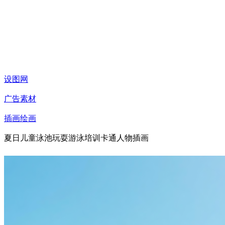
设图网
广告素材
插画绘画
夏日儿童泳池玩耍游泳培训卡通人物插画