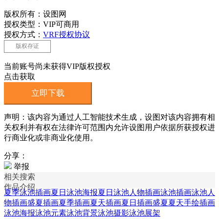
版权所有：设图网
授权类型：VIP可商用
授权方式：
VRF授权协议
版权存证
当前账号尚未获得VIP版权授权
点击获取
立即下载
声明：该内容为通过人工智能技术生成，设图对该内容拥有相
关权利并有权在法律许可范围内允许设图用户依据所获授权进
行商业化或非商业化使用。
分享：
举报
相关搜索
作品介绍
夏季泳池插画
夏日泳池海报
夏日泳池人物插画
泳池插画
泳池人
物插画
盛夏插画
夏季插画
夏天插画
夏日插画
盛夏夏天手绘插画
泳池海报
泳池元素
泳池背景
泳池摄影
泳池展架