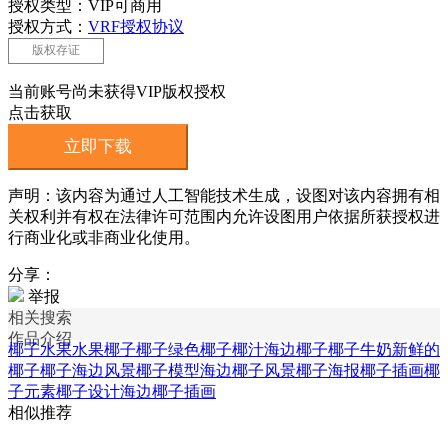
授权类型：VIP可商用
授权方式：
VRF授权协议
版权存证
当前账号尚未获得VIP版权授权
点击获取
立即下载
声明：该内容为通过人工智能技术生成，设图对该内容拥有相
关权利并有权在法律许可范围内允许设图用户依据所获授权进
行商业化或非商业化使用。
分享：
举报
相关搜索
作品介绍
椰子水果
水果椰子
椰子绿色
椰子椰汁
海边椰子
椰子牛奶
新鲜的
椰子
椰子海边风景
椰子模型
海边椰子风景
椰子海报
椰子插画
椰
子元素
椰子设计
海边椰子插画
相似推荐