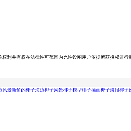
关权利并有权在法律许可范围内允许设图用户依据所获授权进行
边风景
新鲜的椰子
海边椰子风景
椰子模型
椰子插画
椰子海报
椰子