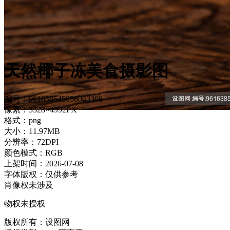
天然椰子冻美食摄影图
编号：961638545058043308
像素：3328×4992PX
格式：png
大小：11.97MB
分辨率：72DPI
颜色模式：RGB
上架时间：2026-07-08
字体版权：仅供参考
肖像权未涉及
物权未授权
版权所有：设图网