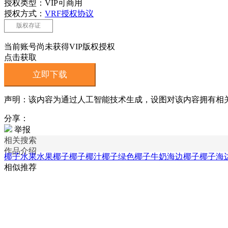
授权类型：VIP可商用
授权方式：
VRF授权协议
版权存证
当前账号尚未获得VIP版权授权
点击获取
立即下载
声明：该内容为通过人工智能技术生成，设图对该内容拥有相
分享：
举报
相关搜索
作品介绍
椰子水果
水果椰子
椰子椰汁
椰子绿色
椰子牛奶
海边椰子
椰子海
相似推荐