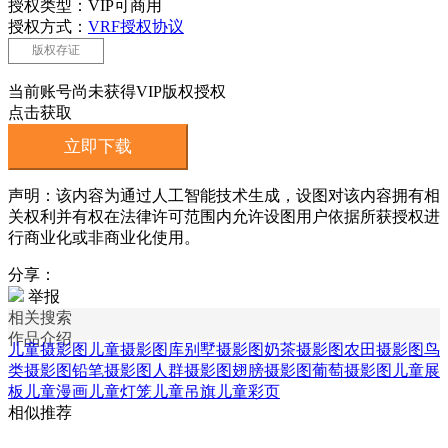
授权类型：VIP可商用
授权方式：
VRF授权协议
版权存证
当前账号尚未获得VIP版权授权
点击获取
立即下载
声明：该内容为通过人工智能技术生成，设图对该内容拥有相
关权利并有权在法律许可范围内允许设图用户依据所获授权进
行商业化或非商业化使用。
分享：
举报
相关搜索
作品介绍
儿童摄影图
儿童摄影图库
别墅摄影图
奶茶摄影图
农田摄影图
鸟
类摄影图
铅笔摄影图
人群摄影图
翅膀摄影图
葡萄摄影图
儿童展
板
儿童漫画
儿童灯笼
儿童吊旗
儿童彩页
相似推荐