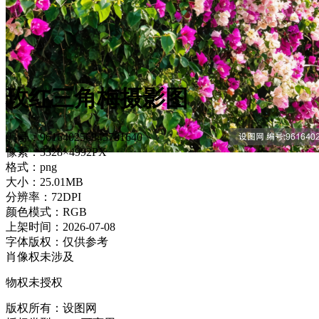
玫红三角梅摄影图
编号：961640256845781640
像素：3328×4992PX
格式：png
大小：25.01MB
分辨率：72DPI
颜色模式：RGB
上架时间：2026-07-08
字体版权：仅供参考
肖像权未涉及
物权未授权
版权所有：设图网