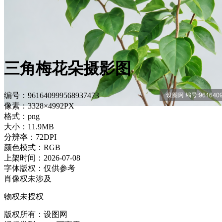
三角梅花朵摄影图
编号：961640999568937473
像素：3328×4992PX
格式：png
大小：11.9MB
分辨率：72DPI
颜色模式：RGB
上架时间：2026-07-08
字体版权：仅供参考
肖像权未涉及
物权未授权
版权所有：设图网