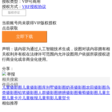
授权类型：VIP可商用
授权方式：
VRF授权协议
版权存证
当前账号尚未获得VIP版权授权
点击获取
立即下载
声明：该内容为通过人工智能技术生成，设图对该内容拥有相
关权利并有权在法律许可范围内允许设图用户依据所获授权进
行商业化或非商业化使用。
分享：
举报
相关搜索
作品介绍
儿童摄影图
儿童摄影图库
别墅摄影图
奶茶摄影图
农田摄影图
鸟
类摄影图
铅笔摄影图
人群摄影图
翅膀摄影图
葡萄摄影图
儿童主
图
儿童卡片
儿童板报
儿童剪影
儿童贺卡
相似推荐