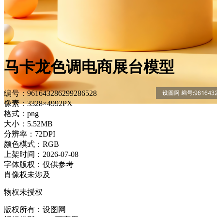
马卡龙色调电商展台模型
编号：961643286299286528
像素：3328×4992PX
格式：png
大小：5.52MB
分辨率：72DPI
颜色模式：RGB
上架时间：2026-07-08
字体版权：仅供参考
肖像权未涉及
物权未授权
版权所有：设图网