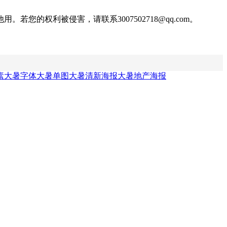
权利被侵害，请联系3007502718@qq.com。
素
大暑字体
大暑单图
大暑清新海报
大暑地产海报