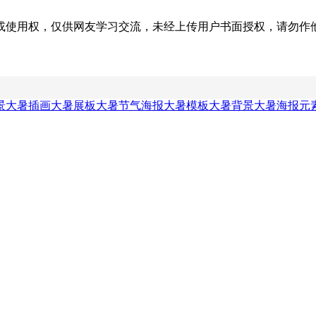
权，仅供网友学习交流，未经上传用户书面授权，请勿作他用。若您的
景
大暑插画
大暑展板
大暑节气海报
大暑模板
大暑背景
大暑海报元