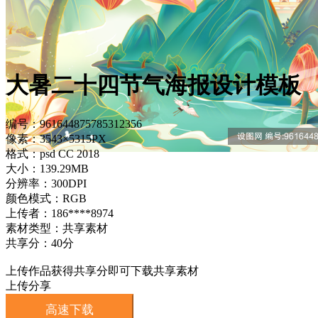
大暑二十四节气海报设计模板
编号：961644875785312356
像素：3543×5315PX
格式：psd CC 2018
大小：139.29MB
分辨率：300DPI
颜色模式：RGB
上传者：186****8974
素材类型：共享素材
共享分：40分
上传作品获得共享分即可下载共享素材
上传分享
高速下载