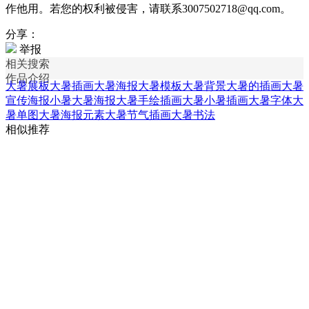
作他用。若您的权利被侵害，请联系3007502718@qq.com。
分享：
举报
相关搜索
作品介绍
大暑展板
大暑插画
大暑海报
大暑模板
大暑背景
大暑的插画
大暑
宣传海报
小暑大暑海报
大暑手绘插画
大暑小暑插画
大暑字体
大
暑单图
大暑海报元素
大暑节气插画
大暑书法
相似推荐