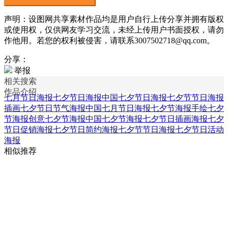
声明：设图网共享素材作品均是用户自行上传分享并拥有版权
或使用权，仅供网友学习交流，未经上传用户书面授权，请勿
作他用。若您的权利被侵害，请联系3007502718@qq.com。
分享：
举报
相关搜索
作品介绍
七月节日海报
七夕节日海报
中国七夕节日海报
七夕节节日海报
插画
七夕节日节气海报
中国七月节日海报
七夕节海报
手绘七夕
节海报
创意七夕节海报
中国七夕节海报
七夕节日插画海报
七夕
节日促销海报
七夕节日简约海报
七夕节节日海报
七夕节日活动
海报
相似推荐