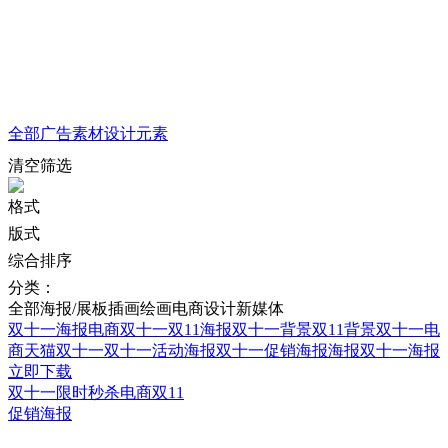
全部
广告素材
设计元素
清空筛选
格式
版式
综合排序
分类：
全部
海报/展板
插画绘画
电商设计
新媒体
双十一海报
电商双十一
双11海报
双十一背景
双11背景
双十一电
商
天猫双十一
双十一活动海报
双十一促销海报
海报双十一海报
立即下载
双十一限时秒杀电商双11
促销海报