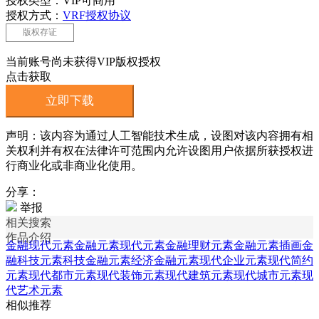
授权类型：VIP可商用
授权方式：
VRF授权协议
版权存证
当前账号尚未获得VIP版权授权
点击获取
立即下载
声明：该内容为通过人工智能技术生成，设图对该内容拥有相
关权利并有权在法律许可范围内允许设图用户依据所获授权进
行商业化或非商业化使用。
分享：
举报
相关搜索
作品介绍
金融现代元素
金融元素
现代元素
金融理财元素
金融元素插画
金
融科技元素
科技金融元素
经济金融元素
现代企业元素
现代简约
元素
现代都市元素
现代装饰元素
现代建筑元素
现代城市元素
现
代艺术元素
相似推荐