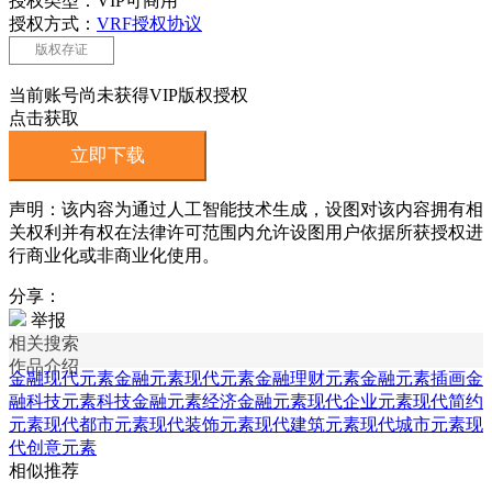
授权类型：VIP可商用
授权方式：
VRF授权协议
版权存证
当前账号尚未获得VIP版权授权
点击获取
立即下载
声明：该内容为通过人工智能技术生成，设图对该内容拥有相
关权利并有权在法律许可范围内允许设图用户依据所获授权进
行商业化或非商业化使用。
分享：
举报
相关搜索
作品介绍
金融现代元素
金融元素
现代元素
金融理财元素
金融元素插画
金
融科技元素
科技金融元素
经济金融元素
现代企业元素
现代简约
元素
现代都市元素
现代装饰元素
现代建筑元素
现代城市元素
现
代创意元素
相似推荐