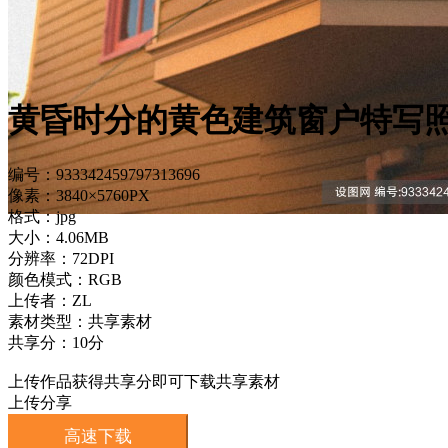
黄昏时分的黄色建筑窗户特写
编号：933342459797313696
像素：3840×5760PX
格式：jpg
大小：4.06MB
分辨率：72DPI
颜色模式：RGB
上传者：ZL
素材类型：共享素材
共享分：10分
上传作品获得共享分即可下载共享素材
上传分享
高速下载