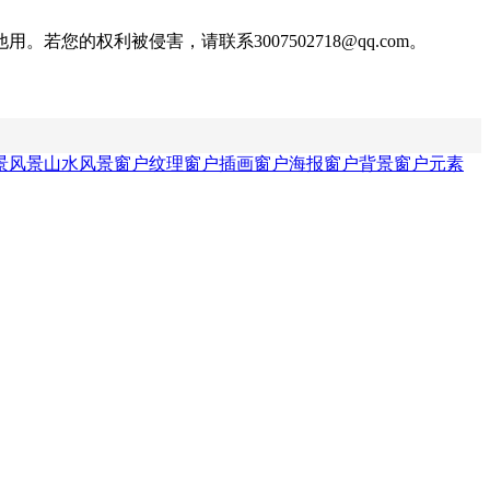
权利被侵害，请联系3007502718@qq.com。
景
风景山水风景
窗户纹理
窗户插画
窗户海报
窗户背景
窗户元素