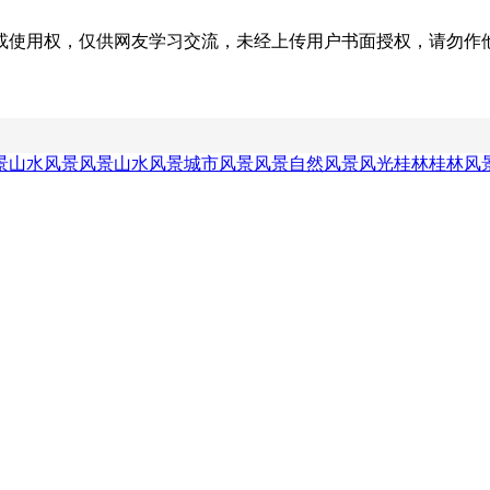
权，仅供网友学习交流，未经上传用户书面授权，请勿作他用。若您的
景
山水风景风景
山水风景城市风景
风景自然风景
风光桂林桂林风