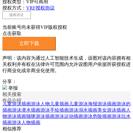
授权类型：VIP可商用
授权方式：
VRF授权协议
版权存证
当前账号尚未获得VIP版权授权
点击获取
立即下载
声明：该内容为通过人工智能技术生成，设图对该内容拥有相
关权利并有权在法律许可范围内允许设图用户依据所获授权进
行商业化或非商业化使用。
分享：
举报
相关搜索
作品介绍
儿童游泳插画
游泳人物儿童插画
儿童游泳海报
游泳插画
游泳的
插画
游泳潜水插画
游泳手绘插画
游泳溺水插画
美女游泳插画
人
物游泳插画
猫咪游泳插画
游泳运动插画
游泳危险插画
游泳玩水
插画
游泳人物插画
相似推荐