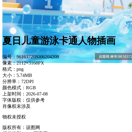
夏日儿童游泳卡通人物插画
编号：961637208006204209
像素：2112×3168PX
格式：png
大小：5.74MB
分辨率：72DPI
颜色模式：RGB
上架时间：2026-07-08
字体版权：仅供参考
肖像权未涉及
物权未授权
版权所有：设图网