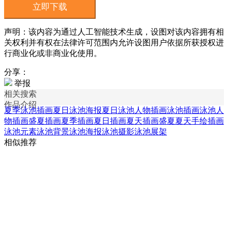
立即下载
声明：该内容为通过人工智能技术生成，设图对该内容拥有相
关权利并有权在法律许可范围内允许设图用户依据所获授权进
行商业化或非商业化使用。
分享：
举报
相关搜索
作品介绍
夏季泳池插画
夏日泳池海报
夏日泳池人物插画
泳池插画
泳池人
物插画
盛夏插画
夏季插画
夏日插画
夏天插画
盛夏夏天手绘插画
泳池元素
泳池背景
泳池海报
泳池摄影
泳池展架
相似推荐