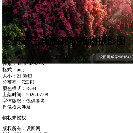
老房子三角梅花墙植物摄影图
编号：961641375135309505
像素：3328×4992PX
格式：png
大小：21.8MB
分辨率：72DPI
颜色模式：RGB
上架时间：2026-07-08
字体版权：仅供参考
肖像权未涉及
物权未授权
版权所有：设图网