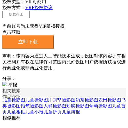
授权类型：VIP可商用
授权方式：
VRF授权协议
版权存证
当前账号尚未获得VIP版权授权
点击获取
立即下载
声明：该内容为通过人工智能技术生成，设图对该内容拥有相
关权利并有权在法律许可范围内允许设图用户依据所获授权进
行商业化或非商业化使用。
分享：
举报
相关搜索
作品介绍
儿童摄影图
儿童摄影图库
别墅摄影图
奶茶摄影图
农田摄影图
鸟
类摄影图
铅笔摄影图
人群摄影图
翅膀摄影图
葡萄摄影图
儿童首
页
儿童相框
儿童小报
儿童折页
儿童海报
相似推荐