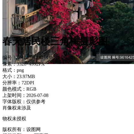
春天居民楼三角梅摄影图
编号：961642512345338977
像素：3328×4992PX
格式：png
大小：23.97MB
分辨率：72DPI
颜色模式：RGB
上架时间：2026-07-08
字体版权：仅供参考
肖像权未涉及
物权未授权
版权所有：设图网