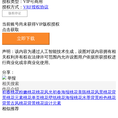
授权类型：VIP可商用
授权方式：
VRF授权协议
版权存证
当前账号尚未获得VIP版权授权
点击获取
立即下载
声明：该内容为通过人工智能技术生成，设图对该内容拥有相
关权利并有权在法律许可范围内允许设图用户依据所获授权进
行商业化或非商业化使用。
分享：
举报
相关搜索
作品介绍
初春桃花
粉嫩桃花
桃花风光
初春海报
桃花美陈
桃花风景
桃花背
景
桃花元素
桃花单页
桃花壁纸
桃花海报
桃花水墨背景
粉色桃花
背景
古风桃花背景
桃花设计元素
相似推荐