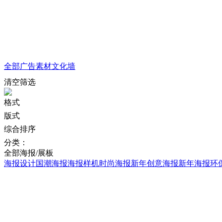
全部
广告素材
文化墙
清空筛选
格式
版式
综合排序
分类：
全部
海报/展板
海报设计
国潮海报
海报样机
时尚海报
新年创意海报
新年海报
环