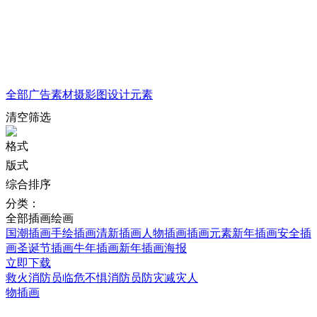
全部
广告素材
摄影图
设计元素
清空筛选
格式
版式
综合排序
分类：
全部
插画绘画
国潮插画
手绘插画
清新插画
人物插画
插画元素
新年插画
安全插
画
圣诞节插画
牛年插画
新年插画海报
立即下载
救火消防员临危不惧消防员防灾减灾人
物插画