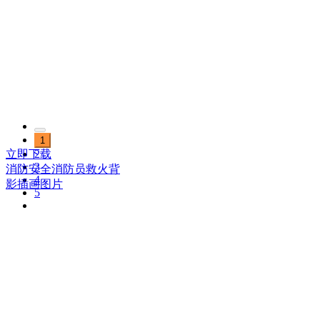
1
2
立即下载
3
消防安全消防员救火背
4
影插画图片
5